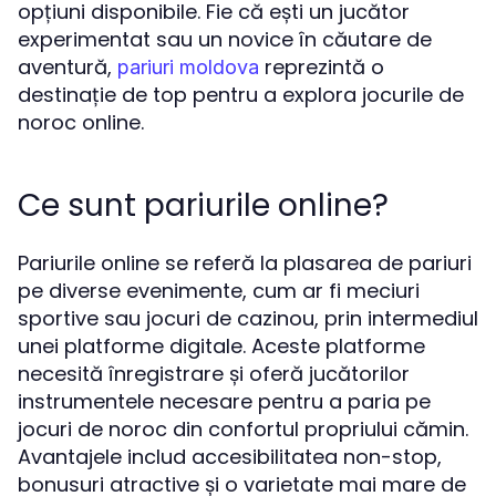
opțiuni disponibile. Fie că ești un jucător
experimentat sau un novice în căutare de
aventură,
reprezintă o
pariuri moldova
destinație de top pentru a explora jocurile de
noroc online.
Ce sunt pariurile online?
Pariurile online se referă la plasarea de pariuri
pe diverse evenimente, cum ar fi meciuri
sportive sau jocuri de cazinou, prin intermediul
unei platforme digitale. Aceste platforme
necesită înregistrare și oferă jucătorilor
instrumentele necesare pentru a paria pe
jocuri de noroc din confortul propriului cămin.
Avantajele includ accesibilitatea non-stop,
bonusuri atractive și o varietate mai mare de